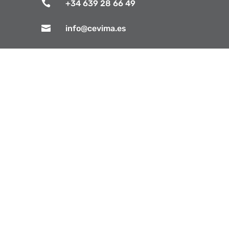

+34 639 28 66 49

info@cevima.es