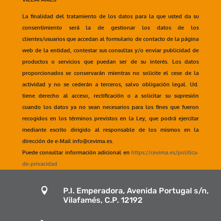
La finalidad del tratamiento de los datos para la que usted da su
consentimiento será la de gestionar los datos de los
clientes/usuarios que accedan al formulario de contacto de la página
web de la entidad, contestar sus consultas y/o enviar publicidad de
productos o servicios que puedan ser de su interés. Los datos
proporcionados se conservarán mientras no solicite el cese de la
actividad y no se cederán a terceros, salvo obligación legal. Ud.
tiene derecho al acceso, rectificación o a solicitar su supresión
cuando los datos ya no sean necesarios para los fines que fueron
recogidos en los términos previstos en la Ley, que podrá ejercitar
mediante escrito dirigido al responsable de los mismos en la
dirección de e-Mail info@cevima.es.
Puede consultar información adicional en
https://cevima.es/politica-
de-privacidad

P.I. Emperadora, Avenida Portugal s/n,
Vilafamés, C.P. 12192